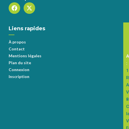
Liens rapides
S
s
À propos
Contact
Mentions légales
A
Plan du site
:
Connexion
1
Inscription
R
A
V
8
C
l
V
F