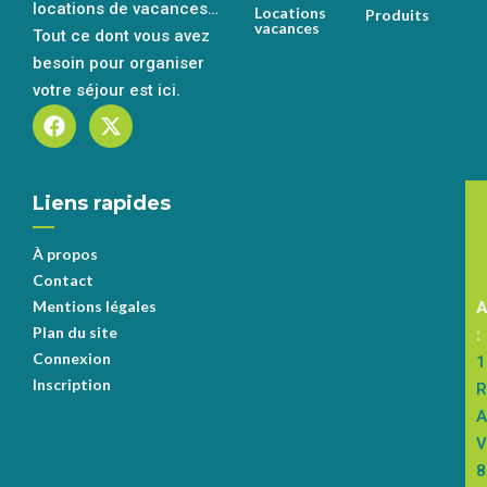
locations de vacances…
Locations
Produits
vacances
Tout ce dont vous avez
besoin pour organiser
votre séjour est ici.
Liens rapides
S
s
À propos
Contact
Mentions légales
A
Plan du site
:
Connexion
1
Inscription
R
A
V
8